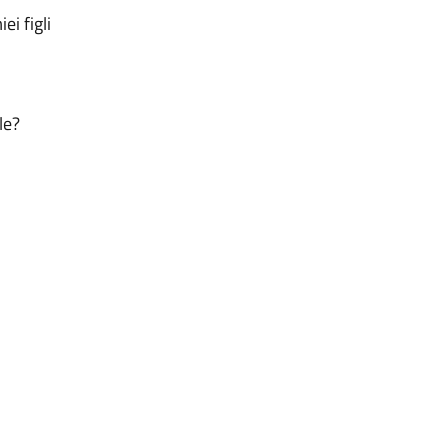
i figli
le?