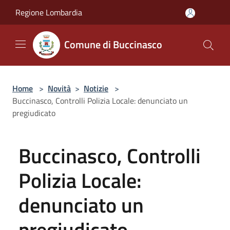
Salta al contenuto principale
Regione Lombardia
Comune di Buccinasco
Home
>
Novità
>
Notizie
>
Buccinasco, Controlli Polizia Locale: denunciato un
pregiudicato
Buccinasco, Controlli
Polizia Locale:
denunciato un
pregiudicato