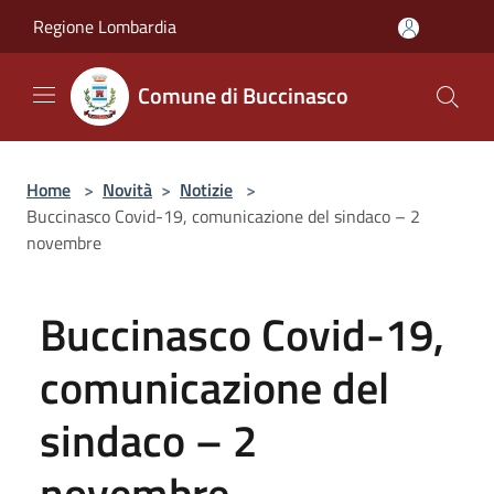
Salta al contenuto principale
Regione Lombardia
Comune di Buccinasco
Home
>
Novità
>
Notizie
>
Buccinasco Covid-19, comunicazione del sindaco – 2
novembre
Buccinasco Covid-19,
comunicazione del
sindaco – 2
novembre