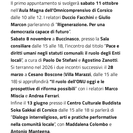
Il primo appuntamento si svolgerà
sabato 11 ottobre
nell’
Aula Magna dell’Omnicomprensivo di Corsico
dalle 10 alle 12. I relatori
Duccio Facchini
e
Giulio
Marcon
parleranno di “
Rigenerazione. Per una
democrazia capace di futuro
”.
Sabato 8 novembre
a
Buccinasco
, presso la
Sala
consiliare
dalle 15 alle 18, l’incontro dal titolo “
Pace e
diritti umani negli statuti comunali: il ruolo degli Enti
locali
”, a cura di
Paolo De Stefani
e
Agostino Zanotti
.
Si terranno nel 2026 i due incontri successivi: il
28
marzo
a
Cesano Boscone
(
Villa Marazzi
, dalle 15 alle
18) si approfondirà
“Il ruolo dell’ONU oggi e le
prospettive di riforma possibili
” con i relatori
Marco
Miscia
e
Andrea Ferrari
.
Infine il
13 giugno
presso il
Centro Culturale Buddista
Soka Gakkai di Corsico
dalle 15 alle 18 si parlerà di
“
Dialogo interreligioso, arti e pratiche performative
nella comunità locale
”, con
Maddalena Colombo
e
Antonio Mantegna
.