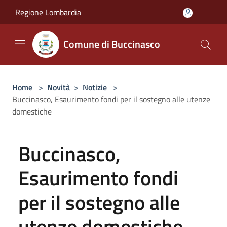
Salta al contenuto principale
Regione Lombardia
Comune di Buccinasco
Home
>
Novità
>
Notizie
>
Buccinasco, Esaurimento fondi per il sostegno alle utenze
domestiche
Buccinasco,
Esaurimento fondi
per il sostegno alle
utenze domestiche