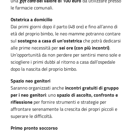
una
gift card
del valore di 100 euro
da utilizzare presso
le farmacie comunali.
Ostetrica a domicilio
Dai primi giorni dopo il parto (48 ore) e fino all’anno di
età del proprio bimbo, le neo mamme potranno contare
sul
sostegno a casa di un’ostetrica
che potrà dedicarsi
alle prime necessità per
sei ore (con più incontri)
.
Un’opportunità da non perdere per sentirsi meno sole e
sciogliere i primi dubbi al ritorno a casa dall’ospedale
dopo la nascita del proprio bimbo.
Spazio neo genitori
Saranno organizzati anche
incontri gratuiti di gruppo
per i neo genitori
: uno
spazio di ascolto, confronto e
riflessione
per fornire strumenti e strategie per
affrontare serenamente la crescita dei propri piccoli e
superare le difficoltà.
Primo pronto soccorso