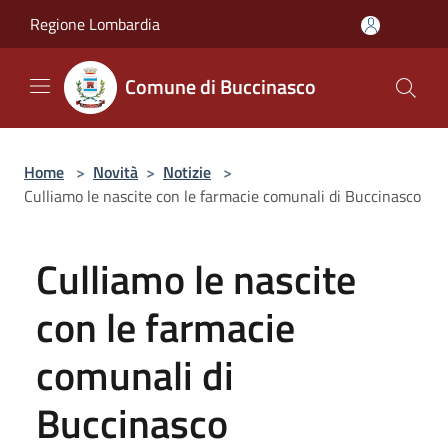
Salta al contenuto principale
Regione Lombardia
Comune di Buccinasco
Home
>
Novità
>
Notizie
>
Culliamo le nascite con le farmacie comunali di Buccinasco
Culliamo le nascite
con le farmacie
comunali di
Buccinasco