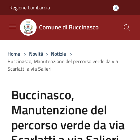
Salta al contenuto principale
Regione Lombardia
Comune di Buccinasco
Home
>
Novità
>
Notizie
>
Buccinasco, Manutenzione del percorso verde da via
Scarlatti a via Salieri
Buccinasco,
Manutenzione del
percorso verde da via
Scarlatti a via Salieri