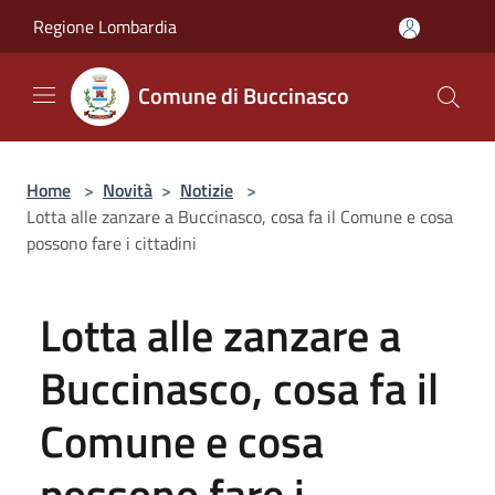
Salta al contenuto principale
Regione Lombardia
Comune di Buccinasco
Home
>
Novità
>
Notizie
>
Lotta alle zanzare a Buccinasco, cosa fa il Comune e cosa
possono fare i cittadini
Lotta alle zanzare a
Buccinasco, cosa fa il
Comune e cosa
possono fare i