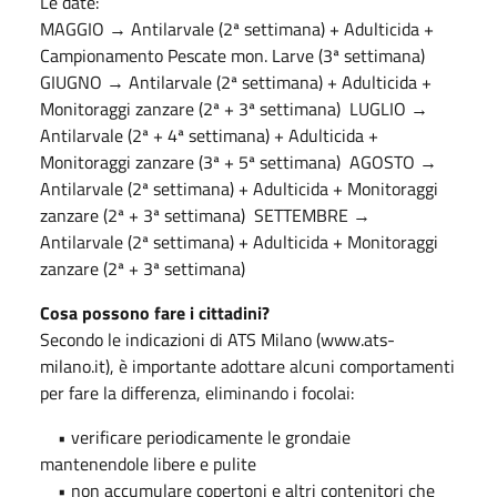
Le date:
MAGGIO → Antilarvale (2ª settimana) + Adulticida +
Campionamento Pescate mon. Larve (3ª settimana)
GIUGNO → Antilarvale (2ª settimana) + Adulticida +
Monitoraggi zanzare (2ª + 3ª settimana) LUGLIO →
Antilarvale (2ª + 4ª settimana) + Adulticida +
Monitoraggi zanzare (3ª + 5ª settimana) AGOSTO →
Antilarvale (2ª settimana) + Adulticida + Monitoraggi
zanzare (2ª + 3ª settimana) SETTEMBRE →
Antilarvale (2ª settimana) + Adulticida + Monitoraggi
zanzare (2ª + 3ª settimana)
Cosa possono fare i cittadini?
Secondo le indicazioni di ATS Milano (www.ats-
milano.it), è importante adottare alcuni comportamenti
per fare la differenza, eliminando i focolai:
• verificare periodicamente le grondaie
mantenendole libere e pulite
• non accumulare copertoni e altri contenitori che