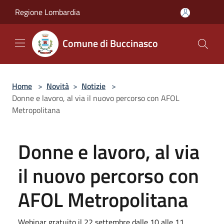
Salta al contenuto principale
Regione Lombardia
Comune di Buccinasco
Home
>
Novità
>
Notizie
>
Donne e lavoro, al via il nuovo percorso con AFOL
Metropolitana
Donne e lavoro, al via
il nuovo percorso con
AFOL Metropolitana
Webinar gratuito il 22 settembre dalle 10 alle 11