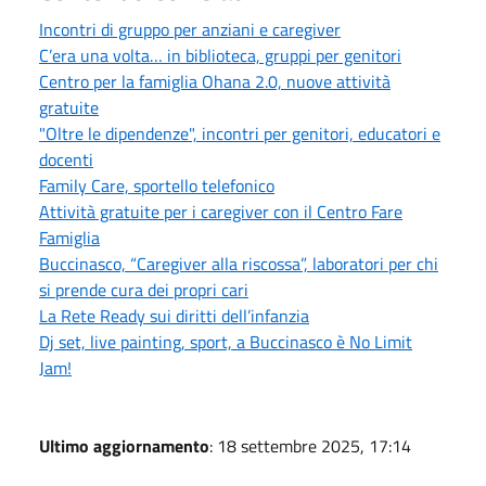
Incontri di gruppo per anziani e caregiver
C’era una volta… in biblioteca, gruppi per genitori
Centro per la famiglia Ohana 2.0, nuove attività
gratuite
"Oltre le dipendenze", incontri per genitori, educatori e
docenti
Family Care, sportello telefonico
Attività gratuite per i caregiver con il Centro Fare
Famiglia
Buccinasco, “Caregiver alla riscossa”, laboratori per chi
si prende cura dei propri cari
La Rete Ready sui diritti dell’infanzia
Dj set, live painting, sport, a Buccinasco è No Limit
Jam!
Ultimo aggiornamento
: 18 settembre 2025, 17:14