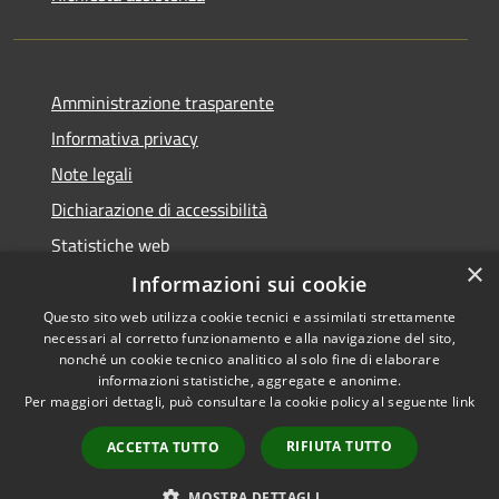
Amministrazione trasparente
Informativa privacy
Note legali
Dichiarazione di accessibilità
Statistiche web
×
Informazioni sui cookie
Questo sito web utilizza cookie tecnici e assimilati strettamente
necessari al corretto funzionamento e alla navigazione del sito,
RSS
Copyright © 2026 • Comune di
nonché un cookie tecnico analitico al solo fine di elaborare
Accessibilità
informazioni statistiche, aggregate e anonime.
Buccinasco • Powered by
Per maggiori dettagli, può consultare la cookie policy al seguente
link
Privacy
Municipium
Accesso
•
Cookie
redazione
RIFIUTA TUTTO
ACCETTA TUTTO
Mappa del sito
Whistleblowing
MOSTRA DETTAGLI