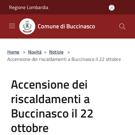
Salta al contenuto principale
Regione Lombardia
Comune di Buccinasco
Home
>
Novità
>
Notizie
>
Accensione dei riscaldamenti a Buccinasco il 22 ottobre
Accensione dei
riscaldamenti a
Buccinasco il 22
ottobre