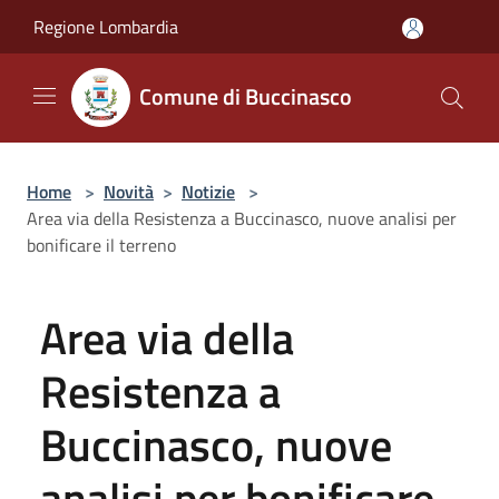
Salta al contenuto principale
Regione Lombardia
Comune di Buccinasco
Home
>
Novità
>
Notizie
>
Area via della Resistenza a Buccinasco, nuove analisi per
bonificare il terreno
Area via della
Resistenza a
Buccinasco, nuove
analisi per bonificare