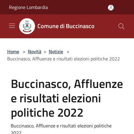
Salta al contenuto principale
Regione Lombardia
Comune di Buccinasco
Home
>
Novità
>
Notizie
>
Buccinasco, Affluenze e risultati elezioni politiche 2022
Buccinasco, Affluenze
e risultati elezioni
politiche 2022
Buccinasco, Affluenze e risultati elezioni politiche
2022