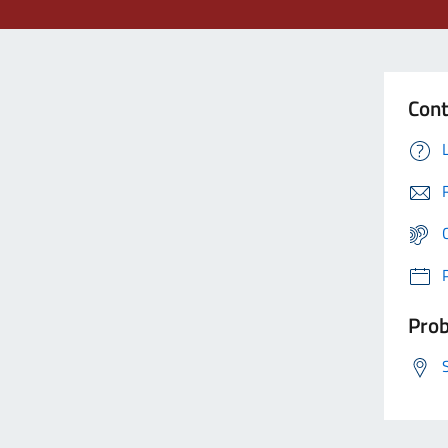
Cont
Prob