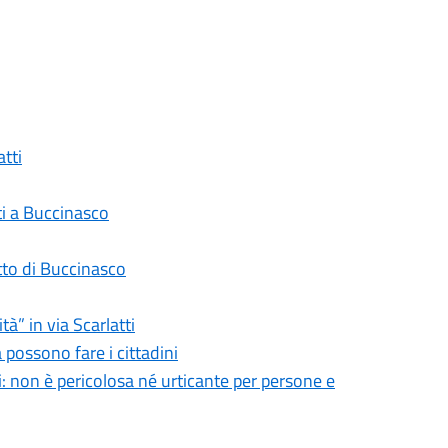
atti
tti a Buccinasco
otto di Buccinasco
” in via Scarlatti
 possono fare i cittadini
i: non è pericolosa né urticante per persone e