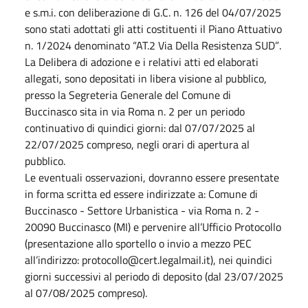
e s.m.i.
con deliberazione di G.C. n. 126
del 04/07/2025
sono stati adottati gli atti costituenti il Piano Attuativo
n. 1/2024 denominato
“AT.2
Via Della Resistenza SUD”
.
La Delibera di adozione e i relativi atti ed elaborati
allegati, sono depositati in libera visione al
pubblico,
presso la Segreteria Generale del Comune di
Buccinasco sita in via Roma n. 2 per un
periodo
continuativo di quindici giorni:
dal 07/07/2025 al
22/07/2025
compreso, negli orari di
apertura al
pubblico.
Le eventuali osservazioni, dovranno essere presentate
in forma scritta ed essere indirizzate a:
Comune di
Buccinasco - Settore Urbanistica - via Roma n. 2 -
20090 Buccinasco (MI) e pervenire
all’Ufficio
Protocollo
(presentazione
allo
sportello
o
invio
a
mezzo
PEC
all’indirizzo:
protocollo@cert.legalmail.it
), nei quindici
giorni successivi al periodo di deposito (dal
23/07/2025
al
07/08/2025
compreso).