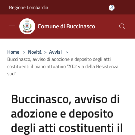
Salta al contenuto principale
Regione Lombardia
Comune di Buccinasco
Home
>
Novità
>
Avvisi
>
Buccinasco, avviso di adozione e deposito degli atti
costituenti il piano attuativo “AT.2 via della Resistenza
sud”
Buccinasco, avviso di
adozione e deposito
degli atti costituenti il