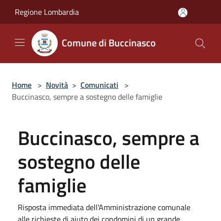
Salta al contenuto principale
Regione Lombardia
Comune di Buccinasco
Home
>
Novità
>
Comunicati
>
Buccinasco, sempre a sostegno delle famiglie
Buccinasco, sempre a
sostegno delle
famiglie
Risposta immediata dell'Amministrazione comunale
alle richieste di aiuto dei condomini di un grande