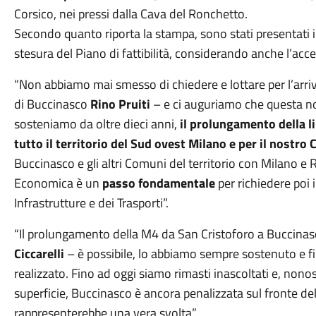
Corsico, nei pressi dalla Cava del Ronchetto.
Secondo quanto riporta la stampa, sono stati presentati in 
stesura del Piano di fattibilità, considerando anche l’acce
“Non abbiamo mai smesso di chiedere e lottare per l’arri
di Buccinasco
Rino Pruiti
– e ci auguriamo che questa no
sosteniamo da oltre dieci anni,
il prolungamento della l
tutto il territorio del Sud ovest Milano e per il nostr
Buccinasco e gli altri Comuni del territorio con Milano e Re
Economica è un
passo fondamentale
per richiedere poi 
Infrastrutture e dei Trasporti”.
“Il prolungamento della M4 da San Cristoforo a Buccinasc
Ciccarelli
– è possibile, lo abbiamo sempre sostenuto e f
realizzato. Fino ad oggi siamo rimasti inascoltati e, non
superficie, Buccinasco è ancora penalizzata sul fronte del
rappresenterebbe una vera svolta”.