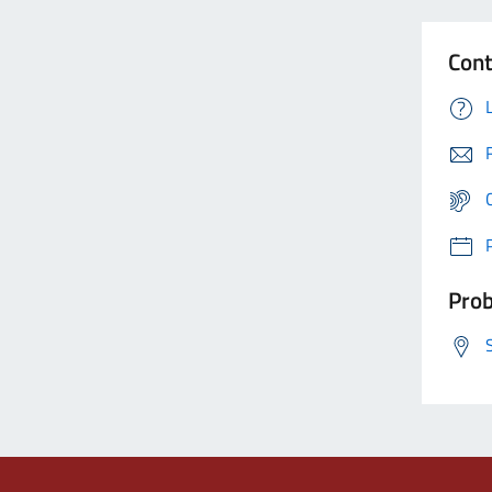
Cont
Prob