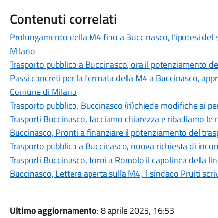
Contenuti correlati
Prolungamento della M4 fino a Buccinasco, l’ipotesi del 
Milano
Trasporto pubblico a Buccinasco, ora il potenziamento de
Passi concreti per la fermata della M4 a Buccinasco, app
Comune di Milano
Trasporto pubblico, Buccinasco (ri)chiede modifiche ai pe
Trasporti Buccinasco, facciamo chiarezza e ribadiamo le n
Buccinasco, Pronti a finanziare il potenziamento del tras
Trasporto pubblico a Buccinasco, nuova richiesta di inc
Trasporti Buccinasco, torni a Romolo il capolinea della li
Buccinasco, Lettera aperta sulla M4, il sindaco Pruiti scri
Ultimo aggiornamento
: 8 aprile 2025, 16:53