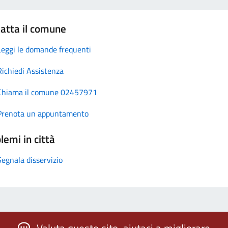
atta il comune
Leggi le domande frequenti
Richiedi Assistenza
Chiama il comune 02457971
Prenota un appuntamento
lemi in città
Segnala disservizio
Valuta questo sito, aiutaci a migliorare