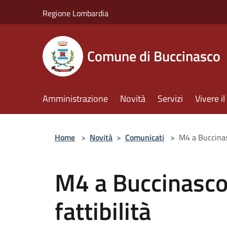
Salta al contenuto principale
Regione Lombardia
Comune di Buccinasco
Amministrazione
Novità
Servizi
Vivere 
Home
>
Novità
>
Comunicati
>
M4 a Buccinasco
M4 a Buccinasco, 
fattibilità