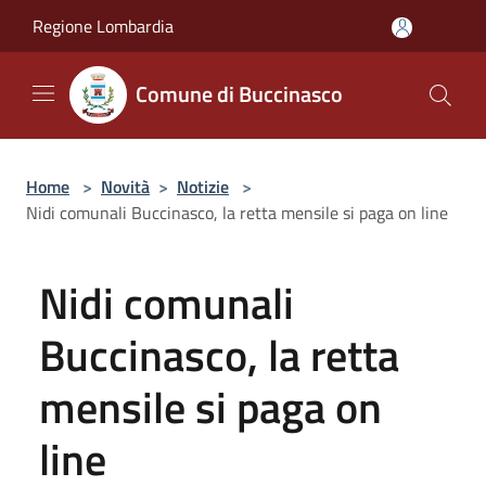
Salta al contenuto principale
Regione Lombardia
Comune di Buccinasco
Home
>
Novità
>
Notizie
>
Nidi comunali Buccinasco, la retta mensile si paga on line
Nidi comunali
Buccinasco, la retta
mensile si paga on
line