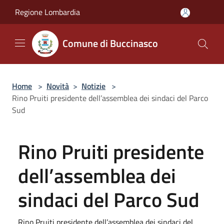
Salta al contenuto principale
Regione Lombardia
Comune di Buccinasco
Home
>
Novità
>
Notizie
>
Rino Pruiti presidente dell’assemblea dei sindaci del Parco
Sud
Rino Pruiti presidente
dell’assemblea dei
sindaci del Parco Sud
Rino Pruiti presidente dell’assemblea dei sindaci del