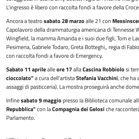
L’ingresso è libero con raccolta fondi a favore della Cro
Ancora a teatro
sabato 28 marzo
alle 21 con
Messinsce
Capolavoro della drammaturgia americana di Tennesse Wil
Wingfield, la mamma Amanda e i suoi due figli, Tom e La
Pesimena, Gabriele Todaro, Greta Botteghi,, regia di Fabio
con raccolta fondi a favore di Emergency.
Sabato 11 aprile
alle
ore 17
alla
Cascina Robbiolo
si ter
cioccolato”
a cura dell’artista
Stefania Vacchini
, che ha 
assaggi di pasticceria). La mostra proseguirà anche domen
Infine
sabato 9 maggio
presso la Biblioteca comunale alle
Repubblica”
con la
Compagnia dei Gelosi
che racconterà
Parlamento.