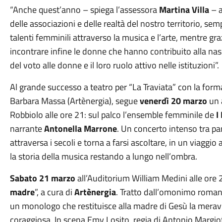
“Anche quest’anno – spiega l’assessora
Martina Villa
– a
delle associazioni e delle realtà del nostro territorio, semp
talenti femminili attraverso la musica e l’arte, mentre graz
incontrare infine le donne che hanno contribuito alla nasc
del voto alle donne e il loro ruolo attivo nelle istituzioni”.
Al grande successo a teatro per “La Traviata” con la form
Barbara Massa (Artènergia), segue
venerdì 20 marzo
un a
Robbiolo alle ore 21: sul palco l’ensemble femminile de
I
narrante
Antonella Marrone
. Un concerto intenso tra pa
attraversa i secoli e torna a farsi ascoltare, in un viaggio
la storia della musica restando a lungo nell’ombra.
Sabato 21 marzo
all’Auditorium William Medini alle ore 2
madre
”, a cura di
Artènergia
. Tratto dall’omonimo romanz
un monologo che restituisce alla madre di Gesù la meravi
coraggiosa. In scena Emy Losito, regia di Antonio Margi