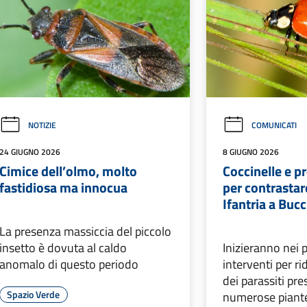
NOTIZIE
COMUNICATI
24 GIUGNO 2026
8 GIUGNO 2026
Cimice dell’olmo, molto
Coccinelle e pr
fastidiosa ma innocua
per contrastar
Ifantria a Buc
La presenza massiccia del piccolo
insetto è dovuta al caldo
Inizieranno nei p
anomalo di questo periodo
interventi per ri
dei parassiti pre
Spazio Verde
numerose piante 