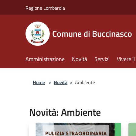
Salta al contenuto principale
Regione Lombardia
Comune di Buccinasco
Amministrazione
Novità
Servizi
Vivere 
Home
>
Novità
>
Ambiente
Novità: Ambiente