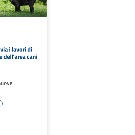
ia i lavori di
e dell’area cani
i
 nuove
o