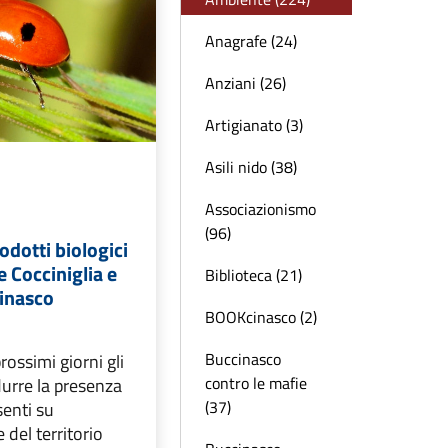
Anagrafe (24)
Anziani (26)
Artigianato (3)
Asili nido (38)
Associazionismo
(96)
odotti biologici
e Cocciniglia e
Biblioteca (21)
cinasco
BOOKcinasco (2)
Buccinasco
rossimi giorni gli
contro le mafie
durre la presenza
(37)
senti su
del territorio