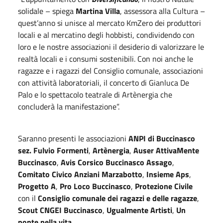
solidale – spiega
Martina Villa
, assessora alla Cultura –
quest’anno si unisce al mercato KmZero dei produttori
locali e al mercatino degli hobbisti, condividendo con
loro e le nostre associazioni il desiderio di valorizzare le
realtà locali e i consumi sostenibili. Con noi anche le
ragazze e i ragazzi del Consiglio comunale, associazioni
con attività laboratoriali, il concerto di Gianluca De
Palo e lo spettacolo teatrale di Artènergia che
concluderà la manifestazione”.
Saranno presenti le associazioni
ANPI di Buccinasco
sez. Fulvio Formenti
,
Artènergia
,
Auser AttivaMente
Buccinasco
,
Avis Corsico Buccinasco Assago
,
Comitato Civico Anziani Marzabotto
,
Insieme Aps
,
Progetto A
,
Pro Loco Buccinasco
,
Protezione Civile
con il
Consiglio comunale dei ragazzi e delle ragazze
,
Scout CNGEI Buccinasco
,
Ugualmente Artisti
,
Un
ponte nella vita
.