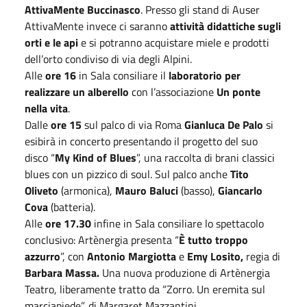
AttivaMente Buccinasco
. Presso gli stand di Auser
AttivaMente invece ci saranno
attività didattiche sugli
orti e le api
e si potranno acquistare miele e prodotti
dell’orto condiviso di via degli Alpini.
Alle
ore 16
in Sala consiliare il
laboratorio per
realizzare un alberello
con l’associazione
Un ponte
nella vita
.
Dalle
ore 15
sul palco di via Roma
Gianluca De Palo
si
esibirà in concerto presentando il progetto del suo
disco “
My Kind of Blues
”, una raccolta di brani classici
blues con un pizzico di soul. Sul palco anche
Tito
Oliveto
(armonica),
Mauro Baluci
(basso),
Giancarlo
Cova
(batteria).
Alle
ore 17.30
infine in Sala consiliare lo spettacolo
conclusivo: Artènergia presenta “
È tutto troppo
azzurro
”, con
Antonio Margiotta
e
Emy Losito,
regia di
Barbara Massa.
Una nuova produzione di Artènergia
Teatro, liberamente tratto da “Zorro. Un eremita sul
marciapiede”, di Margaret Mazzantini.