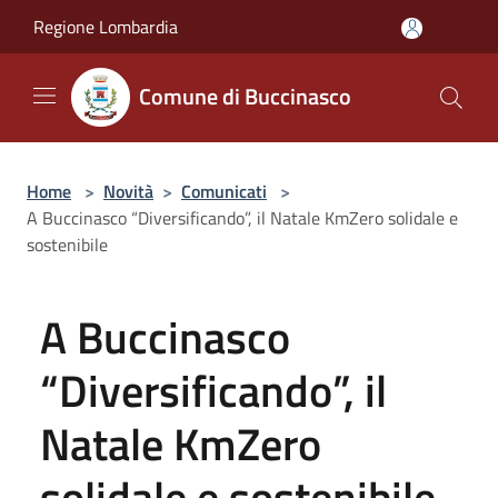
Salta al contenuto principale
Regione Lombardia
Comune di Buccinasco
Home
>
Novità
>
Comunicati
>
A Buccinasco “Diversificando”, il Natale KmZero solidale e
sostenibile
A Buccinasco
“Diversificando”, il
Natale KmZero
solidale e sostenibile