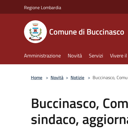
Salta al contenuto principale
Regione Lombardia
Comune di Buccinasco
Amministrazione
Novità
Servizi
Vivere 
Home
>
Novità
>
Notizie
>
Buccinasco, Comun
Buccinasco, Com
sindaco, aggior