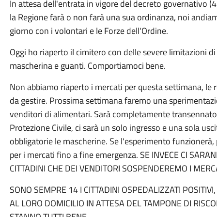
In attesa dell'entrata in vigore del decreto governativo (
la Regione farà o non farà una sua ordinanza, noi andia
giorno con i volontari e le Forze dell'Ordine.
Oggi ho riaperto il cimitero con delle severe limitazioni
mascherina e guanti. Comportiamoci bene.
Non abbiamo riaperto i mercati per questa settimana, le 
da gestire. Prossima settimana faremo una sperimentazion
venditori di alimentari. Sarà completamente transennato e
Protezione Civile, ci sarà un solo ingresso e una sola usci
obbligatorie le mascherine. Se l'esperimento funzionerà, 
per i mercati fino a fine emergenza. SE INVECE CI SA
CITTADINI CHE DEI VENDITORI SOSPENDEREMO I MERC
SONO SEMPRE 14 I CITTADINI OSPEDALIZZATI POSITIV
AL LORO DOMICILIO IN ATTESA DEL TAMPONE DI RISC
STANNO TUTTI BENE.