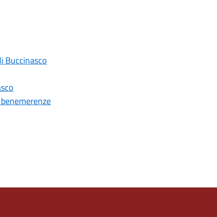
di Buccinasco
asco
e benemerenze