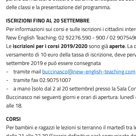
delle classi e la presentazione del programma.
ISCRIZIONI FINO AL 20 SETTEMBRE
Per informazioni sui corsi e sulle iscrizioni i cittadini in
New English Teaching: 02 92276.590 - 900 / 02 90754
Le
iscrizioni per i corsi 2019/2020
sono già
aperte
. La
versamento di 10 euro della tassa di iscrizione, deve perv
settembre 2019 e può essere consegnata
- tramite mail
buccinasco@new-english-teaching.com
- tramite fax 02.90751007
- a mano (solo dal 2 al 20 settembre) presso la Sala Cons
Buccinasco nei seguenti giorni e orari di apertura: lunedì 
alle 18.
CORSI
Per bambini e ragazzi le lezioni si terranno il martedì tra l
dalle 21 alle 22.30 (l’orario definitivo sarà comunicato do