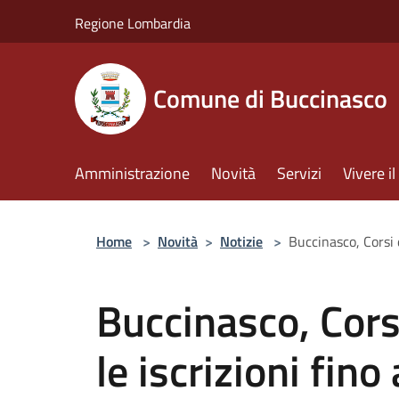
Salta al contenuto principale
Regione Lombardia
Comune di Buccinasco
Amministrazione
Novità
Servizi
Vivere 
Home
>
Novità
>
Notizie
>
Buccinasco, Corsi d
Buccinasco, Corsi
le iscrizioni fin