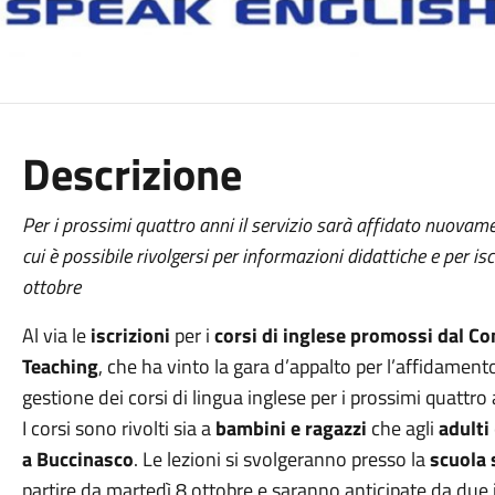
Descrizione
Per i prossimi quattro anni il servizio sarà affidato nuovam
cui è possibile rivolgersi per informazioni didattiche e per isc
ottobre
Al via le
iscrizioni
per i
corsi di inglese promossi dal C
Teaching
, che ha vinto la gara d’appalto per l’affidamen
gestione dei corsi di lingua inglese per i prossimi quattro
I corsi sono rivolti sia a
bambini e ragazzi
che agli
adulti
a Buccinasco
. Le lezioni si svolgeranno presso la
scuola 
partire da martedì 8 ottobre e saranno anticipate da due i