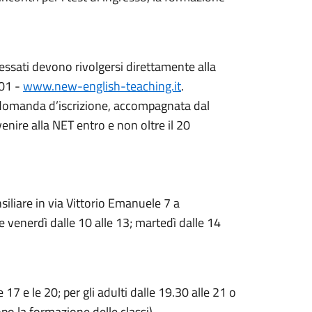
teressati devono rivolgersi direttamente alla
901 -
www.new-english-teaching.it
.
 domanda d’iscrizione, accompagnata dal
enire alla NET entro e non oltre il 20
iliare in via Vittorio Emanuele 7 a
e venerdì dalle 10 alle 13; martedì dalle 14
e 17 e le 20; per gli adulti dalle 19.30 alle 21 o
po la formazione delle classi).