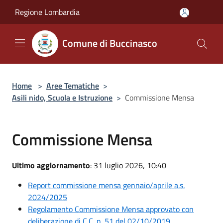
Salta al contenuto principale
Regione Lombardia
Comune di Buccinasco
Home
>
Aree Tematiche
>
Asili nido, Scuola e Istruzione
>
Commissione Mensa
Commissione Mensa
Ultimo aggiornamento
: 31 luglio 2026, 10:40
Report commissione mensa gennaio/aprile a.s.
2024/2025
Regolamento Commissione Mensa approvato con
deliberazione di C.C. n. 51 del 02/10/2019