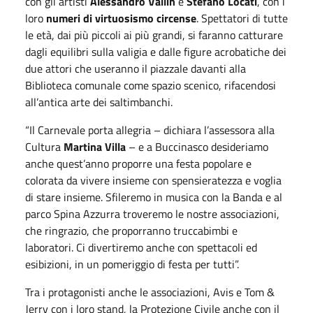
con gli artisti
Alessandro Vallin
e
Stefano Locati
, con i
loro
numeri di virtuosismo circense
. Spettatori di tutte
le età, dai più piccoli ai più grandi, si faranno catturare
dagli equilibri sulla valigia e dalle figure acrobatiche dei
due attori che useranno il piazzale davanti alla
Biblioteca comunale come spazio scenico, rifacendosi
all’antica arte dei saltimbanchi.
“Il Carnevale porta allegria – dichiara l’assessora alla
Cultura
Martina Villa
– e a Buccinasco desideriamo
anche quest’anno proporre una festa popolare e
colorata da vivere insieme con spensieratezza e voglia
di stare insieme. Sfileremo in musica con la Banda e al
parco Spina Azzurra troveremo le nostre associazioni,
che ringrazio, che proporranno truccabimbi e
laboratori. Ci divertiremo anche con spettacoli ed
esibizioni, in un pomeriggio di festa per tutti”.
Tra i protagonisti anche le associazioni, Avis e Tom &
Jerry con i loro stand, la Protezione Civile anche con il