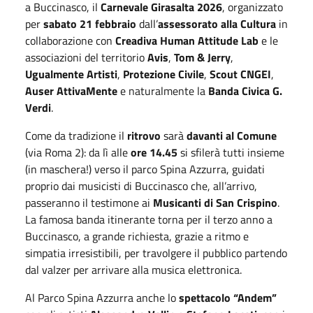
a Buccinasco, il
Carnevale Girasalta 2026
, organizzato
per
sabato 21 febbraio
dall’
assessorato alla Cultura
in
collaborazione con
Creadiva Human Attitude Lab
e le
associazioni del territorio
Avis
,
Tom & Jerry
,
Ugualmente Artisti
,
Protezione Civile
,
Scout CNGEI
,
Auser AttivaMente
e naturalmente la
Banda Civica G.
Verdi
.
Come da tradizione il
ritrovo
sarà
davanti al Comune
(via Roma 2): da lì alle
ore 14.45
si sfilerà tutti insieme
(in maschera!) verso il parco Spina Azzurra, guidati
proprio dai musicisti di Buccinasco che, all’arrivo,
passeranno il testimone ai
Musicanti di San Crispino
.
La famosa banda itinerante torna per il terzo anno a
Buccinasco, a grande richiesta, grazie a ritmo e
simpatia irresistibili, per travolgere il pubblico partendo
dal valzer per arrivare alla musica elettronica.
Al Parco Spina Azzurra anche lo
spettacolo “Andem”