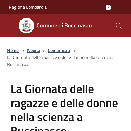
Salta al contenuto principale
Regione Lombardia
Comune di Buccinasco
Home
>
Novità
>
Comunicati
>
La Giornata delle ragazze e delle donne nella scienza a
Buccinasco
La Giornata delle
ragazze e delle donne
nella scienza a
Buccinasco