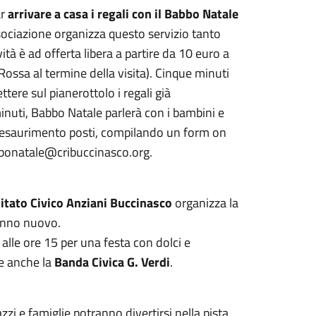
ar
arrivare a casa i regali con il Babbo Natale
sociazione organizza questo servizio tanto
vità è ad offerta libera a partire da 10 euro a
ossa al termine della visita). Cinque minuti
tere sul pianerottolo i regali già
minuti, Babbo Natale parlerà con i bambini e
d esaurimento posti, compilando un form on
babbonatale@cribuccinasco.org.
tato Civico Anziani Buccinasco
organizza la
’anno nuovo.
, alle ore 15 per una festa con dolci e
ne anche la
Banda Civica G. Verdi
.
i e famiglie potranno divertirsi nella pista