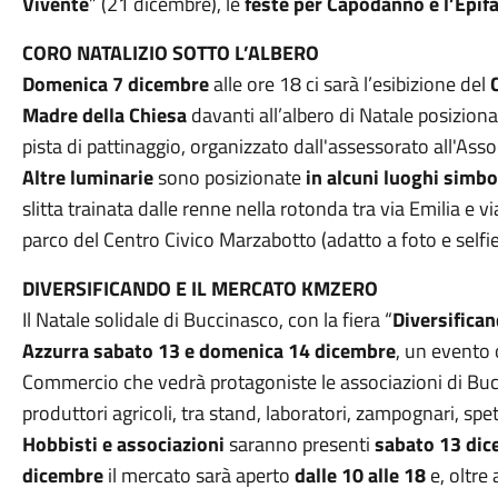
Vivente
” (21 dicembre), le
feste per Capodanno e l’Epif
CORO NATALIZIO SOTTO L’ALBERO
Domenica 7 dicembre
alle ore 18 ci sarà l’esibizione del
Madre della Chiesa
davanti all’albero di Natale posizion
pista di pattinaggio, organizzato dall'assessorato all'As
Altre luminarie
sono posizionate
in alcuni luoghi simbol
slitta trainata dalle renne nella rotonda tra via Emilia e v
parco del Centro Civico Marzabotto (adatto a foto e selfi
DIVERSIFICANDO E IL MERCATO KMZERO
Il Natale solidale di Buccinasco, con la fiera “
Diversifica
Azzurra sabato 13 e domenica 14 dicembre
, un evento 
Commercio che vedrà protagoniste le associazioni di Bucc
produttori agricoli, tra stand, laboratori, zampognari, sp
Hobbisti e associazioni
saranno presenti
sabato 13 dice
dicembre
il mercato sarà aperto
dalle 10 alle 18
e, oltre