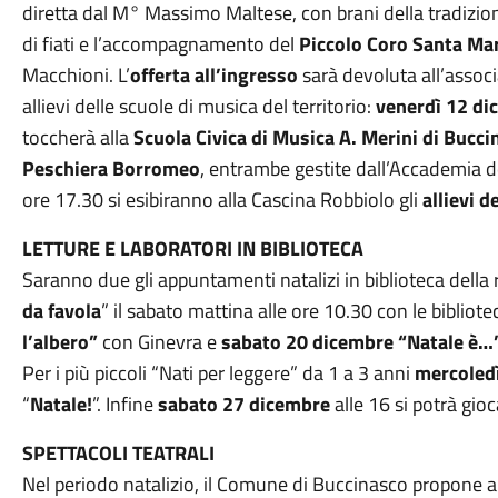
diretta dal M° Massimo Maltese, con brani della tradizio
di fiati e l’accompagnamento del
Piccolo Coro Santa Mar
Macchioni. L’
offerta all’ingresso
sarà devoluta all’assoc
allievi delle scuole di musica del territorio:
venerdì 12 di
toccherà alla
Scuola Civica di Musica A. Merini di Buccin
Peschiera Borromeo
, entrambe gestite dall’Accademia de
ore 17.30 si esibiranno alla Cascina Robbiolo gli
allievi 
LETTURE E LABORATORI IN BIBLIOTECA
Saranno due gli appuntamenti natalizi in biblioteca della 
da favola
” il sabato mattina alle ore 10.30 con le bibliote
l’albero”
con Ginevra e
sabato 20 dicembre “Natale è…
Per i più piccoli “Nati per leggere” da 1 a 3 anni
mercoled
“
Natale!
”. Infine
sabato 27 dicembre
alle 16 si potrà gio
SPETTACOLI TEATRALI
Nel periodo natalizio, il Comune di Buccinasco propone anc