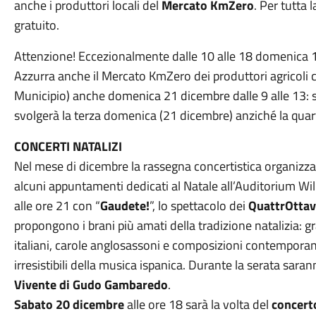
anche i produttori locali del
Mercato KmZero
. Per tutta 
gratuito.
Attenzione! Eccezionalmente dalle 10 alle 18 domenica 14
Azzurra anche il Mercato KmZero dei produttori agricoli 
Municipio) anche domenica 21 dicembre dalle 9 alle 13: so
svolgerà la terza domenica (21 dicembre) anziché la quar
CONCERTI NATALIZI
Nel mese di dicembre la rassegna concertistica organizza
alcuni appuntamenti dedicati al Natale all’Auditorium Wi
alle ore 21 con “
Gaudete!
”, lo spettacolo dei
QuattrOtta
propongono i brani più amati della tradizione natalizia: gr
italiani, carole anglosassoni e composizioni contemporanee
irresistibili della musica ispanica. Durante la serata saran
Vivente di Gudo Gambaredo
.
Sabato 20 dicembre
alle ore 18 sarà la volta del
concert