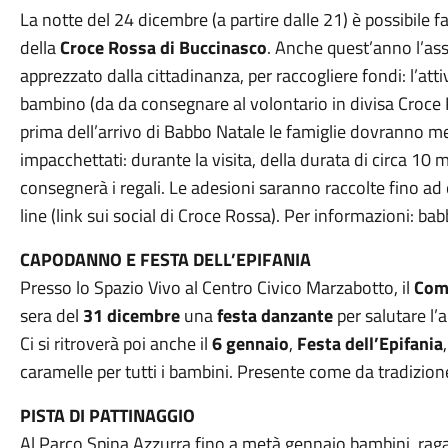
La notte del 24 dicembre (a partire dalle 21) è possibile f
della
Croce Rossa di Buccinasco
. Anche quest’anno l’as
apprezzato dalla cittadinanza, per raccogliere fondi: l’atti
bambino (da da consegnare al volontario in divisa Croce R
prima dell’arrivo di Babbo Natale le famiglie dovranno met
impacchettati: durante la visita, della durata di circa 10 
consegnerà i regali. Le adesioni saranno raccolte fino a
line (link sui social di Croce Rossa). Per informazioni: 
CAPODANNO E FESTA DELL’EPIFANIA
Presso lo Spazio Vivo al Centro Civico Marzabotto, il
Comi
sera del
31 dicembre
una
festa danzante
per salutare l
Ci si ritroverà poi anche il
6 gennaio
,
Festa dell’Epifania
caramelle per tutti i bambini. Presente come da tradizio
PISTA DI PATTINAGGIO
Al Parco Spina Azzurra fino a metà gennaio bambini, ragazz