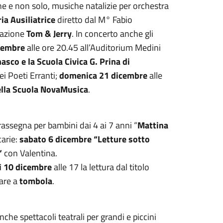
ne e non solo, musiche natalizie per orchestra
ia Ausiliatrice
diretto dal M° Fabio
iazione
Tom & Jerry
. In concerto anche gli
cembre
alle ore 20.45 all’Auditorium Medini
asco e la Scuola Civica G. Prina di
i Poeti Erranti;
domenica 21 dicembre
alle
della Scuola NovaMusica
.
rassegna per bambini dai 4 ai 7 anni “
Mattina
carie:
sabato 6 dicembre “Letture sotto
”
con Valentina.
ì 10 dicembre
alle 17 la lettura dal titolo
care a
tombola
.
he spettacoli teatrali per grandi e piccini