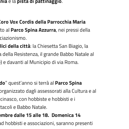
ania
e la
pista di pattinaggio
.
Coro Vox Cordis della Parrocchia Maria
ato al
Parco Spina Azzurra
, nei pressi della
sociazionismo.
ici della città
: la Chiesetta San Biagio, la
ia della Resistenza, il grande Babbo Natale al
e) e davanti al Municipio di via Roma.
ndo
” quest’anno si terrà al
Parco Spina
organizzato dagli assessorati alla Cultura e al
inasco, con hobbiste e hobbisti e i
ettacoli e Babbo Natale.
mbre dalle 15 alle 18.
Domenica 14
 ad hobbisti e associazioni, saranno presenti