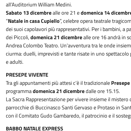
all’Auditorium William Medini.
Sabato 13 dicembre
alle ore 21 e
domenica 14 dicembr
“
Natale in casa Cupiello
”, celebre opera teatrale tragic
dei suoi capolavori più rappresentativi. Per i bambini, a p
dei Piccoli,
domenica 21 dicembre
alle ore 16 andrà in s
Andrea Colombo Teatro. Un’avventura tra le onde insieme
ciurma: duelli, imprevisti e tante risate in uno spettacolo
e adulti.
PRESEPE VIVENTE
Tra gli appuntamenti più attesi c’è il tradizionale
Presepe
programma
domenica 21 dicembre
dalle ore 15.15.
La Sacra Rappresentazione per vivere insieme il mistero 
parrocchie di Buccinasco Santi Gervaso e Protaso in San
con il Comitato Gudo Gambaredo, il patrocinio e il sost
BABBO NATALE EXPRESS