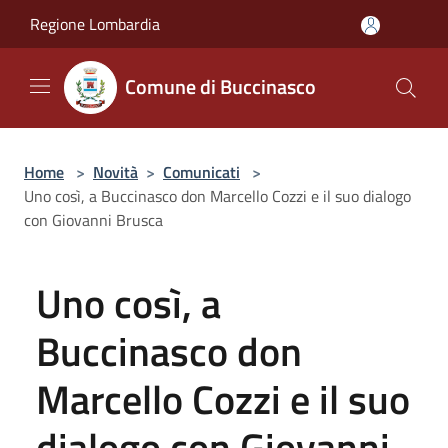
Salta al contenuto principale
Regione Lombardia
Comune di Buccinasco
Home
>
Novità
>
Comunicati
>
Uno così, a Buccinasco don Marcello Cozzi e il suo dialogo
con Giovanni Brusca
Uno così, a
Buccinasco don
Marcello Cozzi e il suo
dialogo con Giovanni