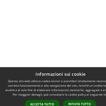
Informazioni sui cookie
Questo sito web utilizza cookie tecnici e assimilati strettamente necess
corretto funzionamento e alla navigazione del sito, nonché un cookie t
analitico al solo fine di elaborare informazioni statistiche, aggregate e 
Per maggiori dettagli, può consultare la cookie policy al seguente
l
RIFIUTA TUTTO
ACCETTA TUTTO