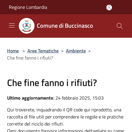
Salta al contenuto principale
Regione Lombardia
Comune di Buccinasco
Home
>
Aree Tematiche
>
Ambiente
>
Che fine fanno i rifiuti?
Che fine fanno i rifiuti?
Ultimo aggiornamento
: 24 febbraio 2025, 15:03
Qui troverete, inquadrando il QR code qui riprodotto, una
raccolta di file utili per comprendere le regole e le pratiche
corrette del riciclo dei rifiuti.
Ogni documento fornisce informazioni dettagliate su come