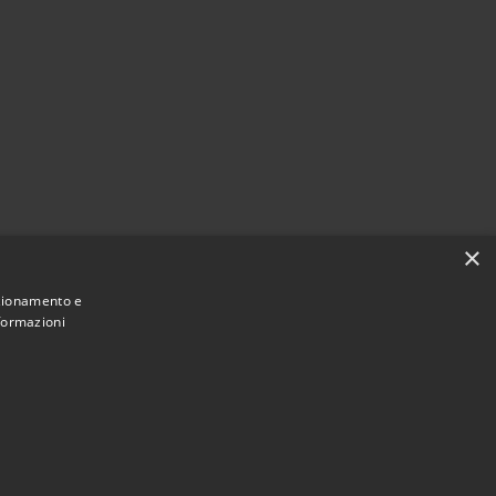
×
nzionamento e
nformazioni
Municipium
Accesso redazione
uccinasco • Powered by
•