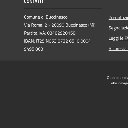
CONTATTI
Comune di Buccinasco
Prenotaz
Via Roma, 2 - 20090 Buccinasco (MI)
Segnalazi
Partita IVA: 03482920158
Leggi le 
IBAN: IT25 N053 8732 6510 0004
Richiesta
9495 863
PEC:
protocollo@cert.legalmail.it
Questo sito 
Centralino Unico: 02457971
alla navig
RSS
Accessibilità
Privacy
Cookie
Mappa de