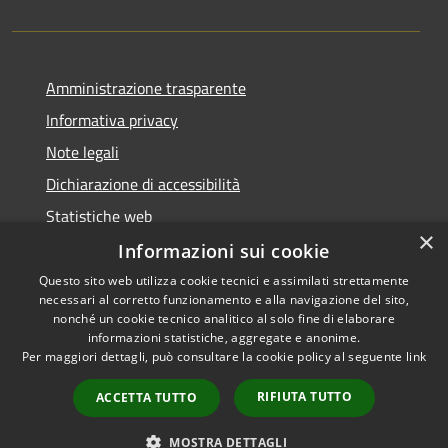
Amministrazione trasparente
Informativa privacy
Note legali
Dichiarazione di accessibilità
Statistiche web
×
Informazioni sui cookie
Questo sito web utilizza cookie tecnici e assimilati strettamente
necessari al corretto funzionamento e alla navigazione del sito,
RSS
Copyright © 2026 • Comune di
nonché un cookie tecnico analitico al solo fine di elaborare
informazioni statistiche, aggregate e anonime.
Accessibilità
Buccinasco • Powered by
Per maggiori dettagli, può consultare la cookie policy al seguente
link
Privacy
Municipium
Accesso
•
Cookie
redazione
RIFIUTA TUTTO
ACCETTA TUTTO
Mappa del sito
Whistleblowing
MOSTRA DETTAGLI