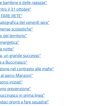
le bambine e delle ragazze"
tro il 31 ottobre"
 è FARE RETE"
atografica del venerdì sera"
mense scolastiche"
 del territorio"
energetica"
a notte"
ta, un grande successo"
a a Buccinasco"
zione nel contrasto alle mafie"
 al parco Manzoni"
sono iniziati"
iamo prevenzione"
uccinasco in prima linea"
daci pronti a fare squadra!"