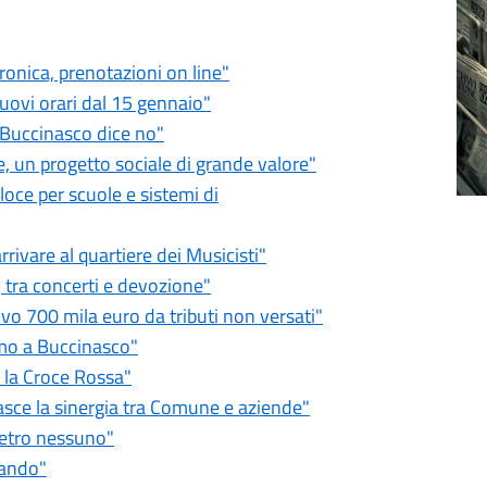
ronica, prenotazioni on line"
uovi orari dal 15 gennaio"
 Buccinasco dice no"
, un progetto sociale di grande valore"
oce per scuole e sistemi di
rivare al quartiere dei Musicisti"
 tra concerti e devozione"
vo 700 mila euro da tributi non versati"
smo a Buccinasco"
r la Croce Rossa"
asce la sinergia tra Comune e aziende"
ietro nessuno"
iando"