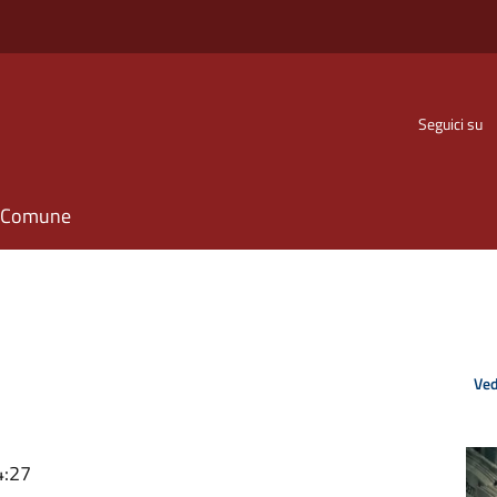
Seguici su
il Comune
Ved
7
4:27