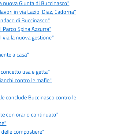
la nuova Giunta di Buccinasco"
 lavori in via Lazio, Diaz, Cadorna"
sindaco di Buccinasco"
l Parco Spina Azzurra"
l via la nuova gestione"
mente a casa"
 concetto usa e getta"
ianchi contro le mafie"
le conclude Buccinasco contro le
te con orario continuato"
ne"
 delle compostiere"