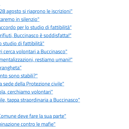
"
28 agosto si riaprono le iscrizioni"
taremo in silenzio"
cordo per lo studio di fattibilità"
rifiuti, Buccinasco è soddisfatta!"
studio di fattibilità"
ri cerca volontari a Buccinasco"
umentalizzazioni, restiamo umani!"
ndrangheta"
nto sono stabili?"
va sede della Protezione civile"
ola, cerchiamo volontari"
ile, tappa straordinaria a Buccinasco"
 Comune deve fare la sua parte"
minazione contro le mafie"