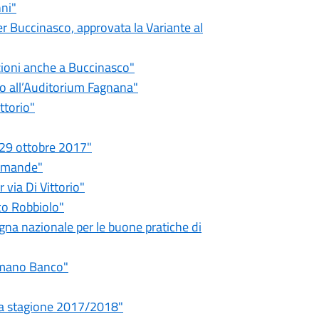
ni"
 Buccinasco, approvata la Variante al
zioni anche a Buccinasco"
io all’Auditorium Fagnana"
ttorio"
-29 ottobre 2017"
domande"
via Di Vittorio"
co Robbiolo"
gna nazionale per le buone pratiche di
omano Banco"
a la stagione 2017/2018"